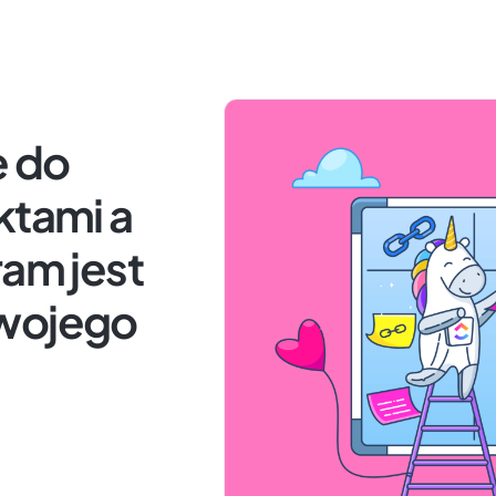
 do
ktami a
ram jest
twojego