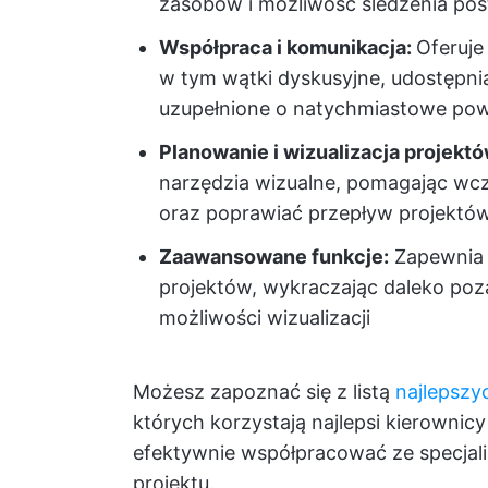
zasobów i możliwość śledzenia po
Współpraca i komunikacja:
Oferuje
w tym wątki dyskusyjne, udostępnia
uzupełnione o natychmiastowe pow
Planowanie i wizualizacja projektó
narzędzia wizualne, pomagając wcz
oraz poprawiać przepływ projektó
Zaawansowane funkcje:
Zapewnia 
projektów, wykraczając daleko poz
możliwości wizualizacji
Możesz zapoznać się z listą
najlepszy
których korzystają najlepsi kierownic
efektywnie współpracować ze specjali
projektu.