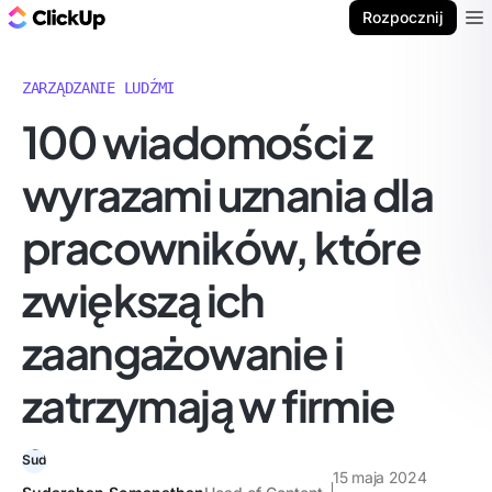
ClickUp Blog
Rozpocznij
Ope
ZARZĄDZANIE LUDŹMI
100 wiadomości z
wyrazami uznania dla
pracowników, które
zwiększą ich
zaangażowanie i
zatrzymają w firmie
15 maja 2024