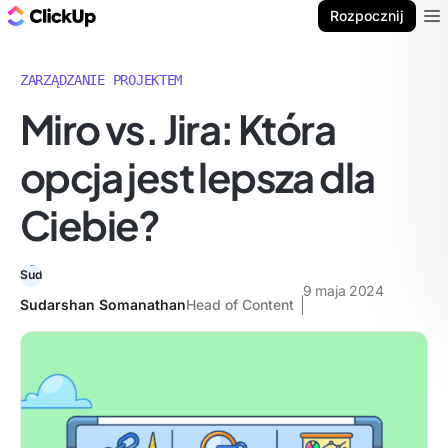
ClickUp Blog
Rozpocznij
Ope
ZARZĄDZANIE PROJEKTEM
Miro vs. Jira: Która
opcja jest lepsza dla
Ciebie?
9 maja 2024
Sudarshan Somanathan
Head of Content