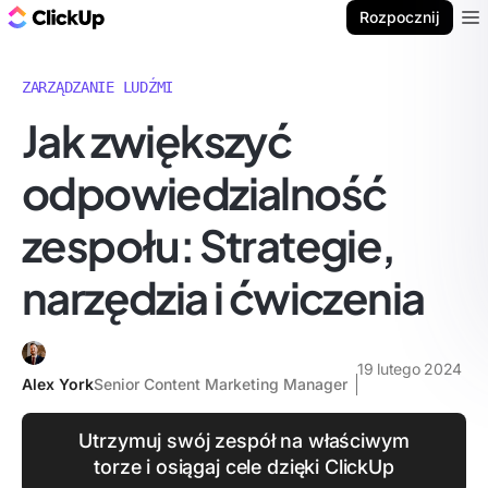
ClickUp Blog
Rozpocznij
Ope
ZARZĄDZANIE LUDŹMI
Jak zwiększyć
odpowiedzialność
zespołu: Strategie,
narzędzia i ćwiczenia
19 lutego 2024
Alex York
Senior Content Marketing Manager
Utrzymuj swój zespół na właściwym
torze i osiągaj cele dzięki ClickUp