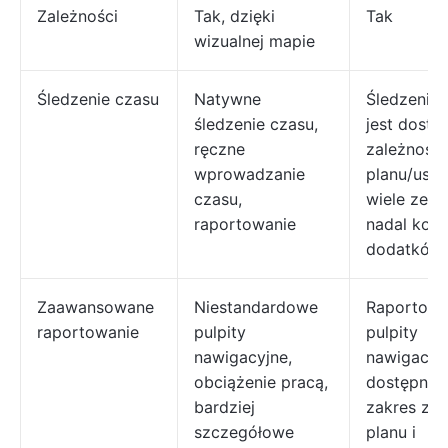
Zależności
Tak, dzięki
Tak
wizualnej mapie
Śledzenie czasu
Natywne
Śledzenie 
śledzenie czasu,
jest dostę
ręczne
zależności
wprowadzanie
planu/usta
czasu,
wiele zes
raportowanie
nadal korz
dodatków.
Zaawansowane
Niestandardowe
Raportowa
raportowanie
pulpity
pulpity
nawigacyjne,
nawigacyj
obciążenie pracą,
dostępne; 
bardziej
zakres zal
szczegółowe
planu i