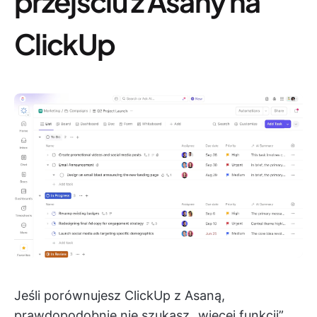
przejściu z Asany na
ClickUp
Jeśli porównujesz ClickUp z Asaną,
prawdopodobnie nie szukasz „więcej funkcji”.