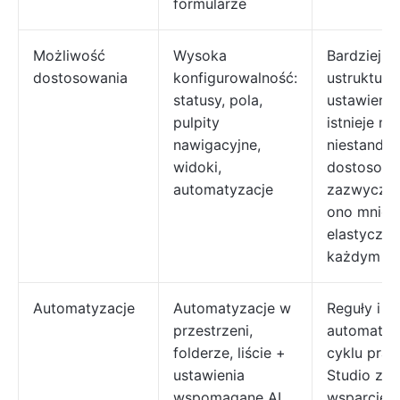
formularze
Możliwość
Wysoka
Bardziej
dostosowania
konfigurowalność:
ustruktur
statusy, pola,
ustawienia
pulpity
istnieje m
nawigacyjne,
niestanda
widoki,
dostosowan
automatyzacje
zazwyczaj 
ono mniej
elastyczne
każdym po
Automatyzacje
Automatyzacje w
Reguły i
przestrzeni,
automatyz
folderze, liście +
cyklu prac
ustawienia
Studio za
wspomagane AI
wsparcie d