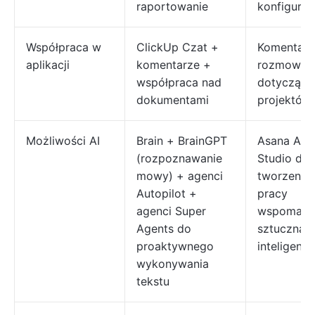
raportowanie
konfiguracj
Współpraca w
ClickUp Czat +
Komentarz
aplikacji
komentarze +
rozmowy
współpraca nad
dotyczące
dokumentami
projektów
Możliwości AI
Brain + BrainGPT
Asana AI +
(rozpoznawanie
Studio do
mowy) + agenci
tworzenia 
Autopilot +
pracy
agenci Super
wspomaga
Agents do
sztuczną
proaktywnego
inteligencj
wykonywania
tekstu