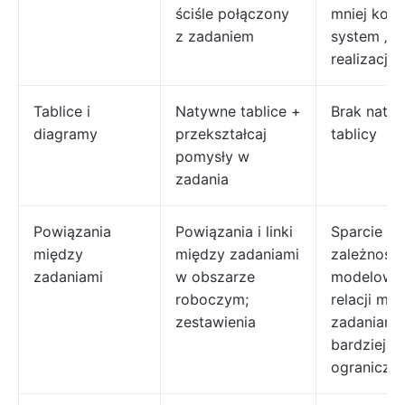
ściśle połączony
mniej kom
z zadaniem
system „wi
realizacja”.
Tablice i
Natywne tablice +
Brak naty
diagramy
przekształcaj
tablicy
pomysły w
zadania
Powiązania
Powiązania i linki
Sparcie dl
między
między zadaniami
zależności
zadaniami
w obszarze
modelowa
roboczym;
relacji mi
zestawienia
zadaniami 
bardziej
ograniczon