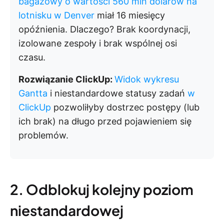
bagażowy o wartości 560 mln dolarów na
lotnisku w Denver
miał 16 miesięcy
opóźnienia. Dlaczego? Brak koordynacji,
izolowane zespoły i brak wspólnej osi
czasu.
Rozwiązanie ClickUp:
Widok wykresu
Gantta
i niestandardowe statusy zadań
w
ClickUp
pozwoliłyby dostrzec postępy (lub
ich brak) na długo przed pojawieniem się
problemów.
2. Odblokuj kolejny poziom
niestandardowej