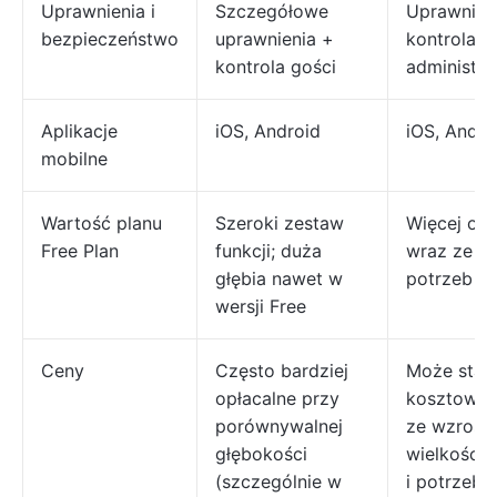
Uprawnienia i
Szczegółowe
Uprawnieni
bezpieczeństwo
uprawnienia +
kontrola
kontrola gości
administra
Aplikacje
iOS, Android
iOS, Andro
mobilne
Wartość planu
Szeroki zestaw
Więcej ogr
Free Plan
funkcji; duża
wraz ze w
głębia nawet w
potrzeb
wersji Free
Ceny
Często bardziej
Może stać 
opłacalne przy
kosztowne
porównywalnej
ze wzrost
głębokości
wielkości 
(szczególnie w
i potrzeb 