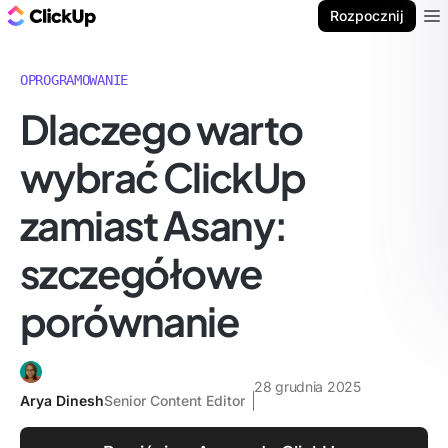
ClickUp Blog
Rozpocznij
Ope
OPROGRAMOWANIE
Dlaczego warto
wybrać ClickUp
zamiast Asany:
szczegółowe
porównanie
28 grudnia 2025
Arya Dinesh
Senior Content Editor