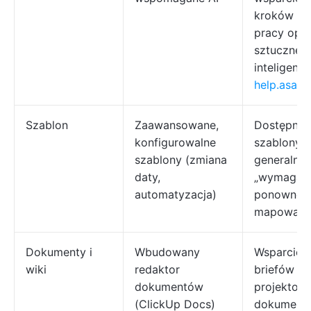
kroków cy
pracy opa
sztucznej
inteligencji
help.asan
Szablon
Zaawansowane,
Dostępne
konfigurowalne
szablony A
szablony (zmiana
generalnie
daty,
„wymagaj
automatyzacja)
ponowneg
mapowania
Dokumenty i
Wbudowany
Wsparcie d
wiki
redaktor
briefów
dokumentów
projektowy
(ClickUp Docs)
dokumentó