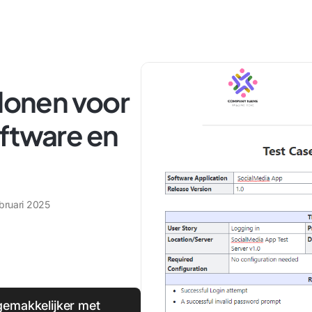
blonen voor
oftware en
ebruari 2025
gemakkelijker met