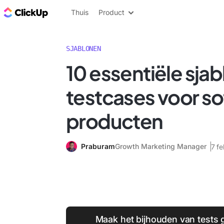
ClickUp Blog
Thuis
Product
SJABLONEN
10 essentiële sja
testcases voor s
producten
Praburam
Growth Marketing Manager
7 f
Maak het bijhouden van tests 