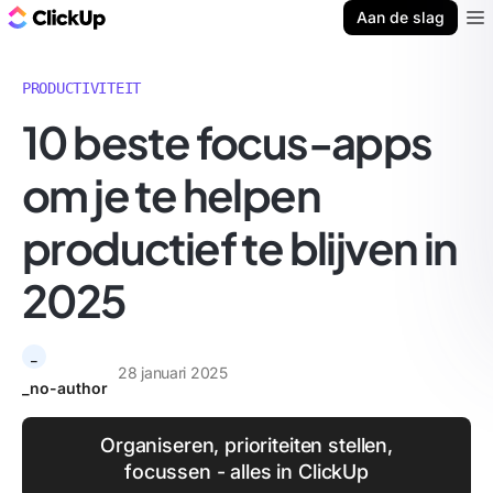
ClickUp Blog
Aan de slag
Ope
PRODUCTIVITEIT
10 beste focus-apps
om je te helpen
productief te blijven in
2025
_
28 januari 2025
_no-author
Organiseren, prioriteiten stellen,
focussen - alles in ClickUp