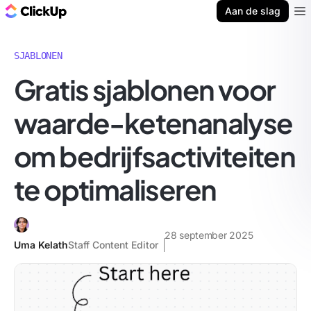
ClickUp Blog
Aan de slag
Ope
SJABLONEN
Gratis sjablonen voor
waarde-ketenanalyse
om bedrijfsactiviteiten
te optimaliseren
28 september 2025
Uma Kelath
Staff Content Editor