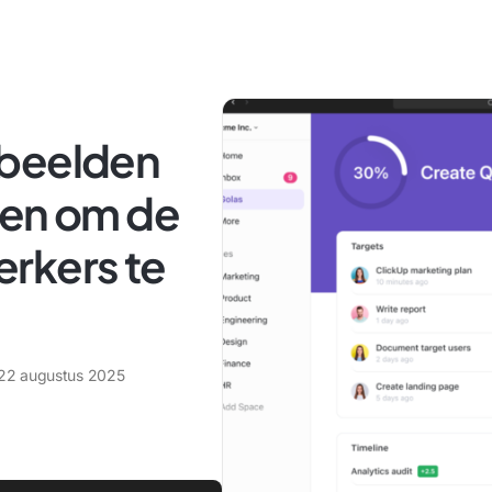
rbeelden
len om de
rkers te
22 augustus 2025