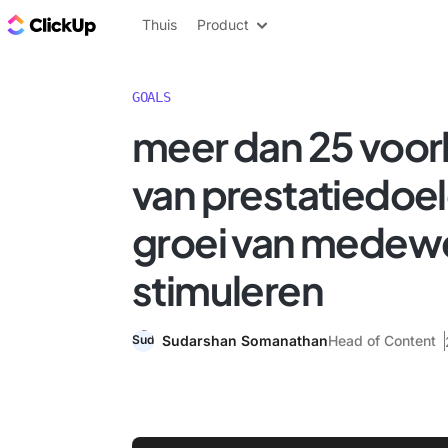
ClickUp Blog
Thuis
Product
GOALS
meer dan 25 voo
van prestatiedoe
groei van medewe
stimuleren
Sudarshan Somanathan
Head of Content