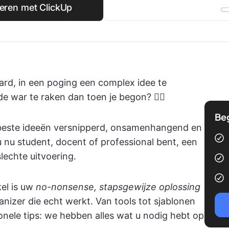
seren met ClickUp
ard, in een poging een complex idee te
de war te raken dan toen je begon? 😵‍💫
Be
 beste ideeën versnipperd, onsamenhangend en
 nu student, docent of professional bent, een
slechte uitvoering.
kel is uw
no-nonsense, stapsgewijze oplossing
nizer die echt werkt. Van tools tot sjablonen
onele tips: we hebben alles wat u nodig hebt op