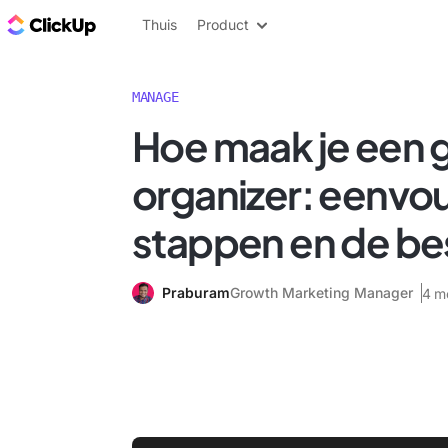
ClickUp Blog
Thuis
Product
MANAGE
Hoe maak je een 
organizer: eenvo
stappen en de be
Praburam
Growth Marketing Manager
4 m