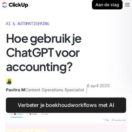
ClickUp Blog
Aan de slag
Ope
AI & AUTOMATISERING
Hoe gebruik je
ChatGPT voor
accounting?
6 april 2025
Pavitra M
Content Operations Specialist
Verbeter je boekhoudworkflows met AI