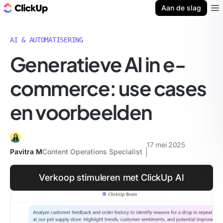
ClickUp Blog
Aan de slag
Ope
AI & AUTOMATISERING
Generatieve AI in e-
commerce: use cases
en voorbeelden
17 mei 2025
Pavitra M
Content Operations Specialist
Verkoop stimuleren met ClickUp AI