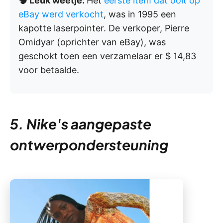
🧠 Leuk weetje:
Het
eerste item dat ooit op
eBay werd verkocht
, was in 1995 een
kapotte laserpointer. De verkoper, Pierre
Omidyar (oprichter van eBay), was
geschokt toen een verzamelaar er $ 14,83
voor betaalde.
5. Nike's aangepaste
ontwerpondersteuning