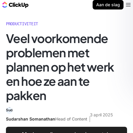
ClickUp Blog
Aan de slag
Ope
PRODUCTIVITEIT
Veel voorkomende
problemen met
plannen op het werk
en hoe ze aan te
pakken
3 april 2025
Sudarshan Somanathan
Head of Content