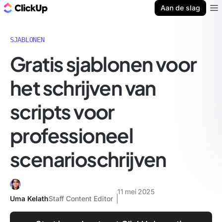
ClickUp Blog
Aan de slag
Ope
SJABLONEN
Gratis sjablonen voor
het schrijven van
scripts voor
professioneel
scenarioschrijven
11 mei 2025
Uma Kelath
Staff Content Editor