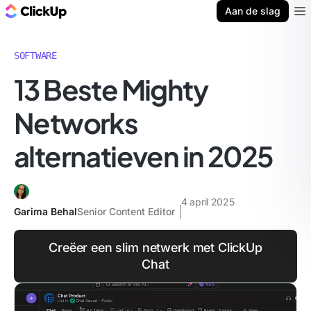
ClickUp Blog
Aan de slag
Ope
SOFTWARE
13 Beste Mighty
Networks
alternatieven in 2025
4 april 2025
Garima Behal
Senior Content Editor
Creëer een slim netwerk met ClickUp
Chat