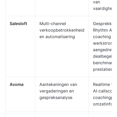
van
vaardigheid
Salesloft
Multi-channel
Gesprekken 
verkoopbetrokkenheid
Rhythm AI v
en automatisering
coaching v
werkstromen
aangedreve
dealbegelei
benchmarki
prestaties
Avoma
Aantekeningen van
Realtime tra
vergaderingen en
AI-callscori
gespreksanalyse
coachingplay
omzetinform