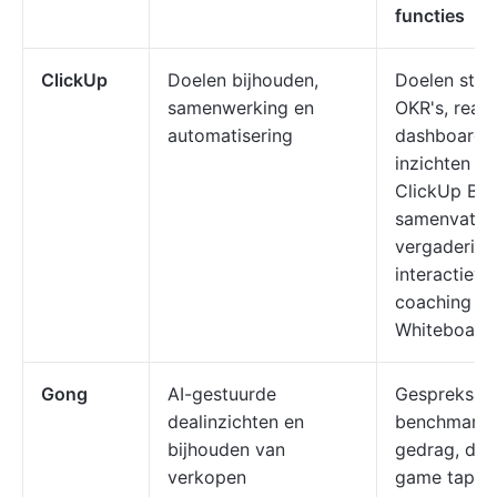
functies
ClickUp
Doelen bijhouden,
Doelen stel
samenwerking en
OKR's, realt
automatisering
dashboards,
inzichten v
ClickUp Brai
samenvatti
vergadering
interactieve
coaching m
Whiteboard
Gong
AI-gestuurde
Gespreksana
dealinzichten en
benchmarki
bijhouden van
gedrag, del
verkopen
game tapes,