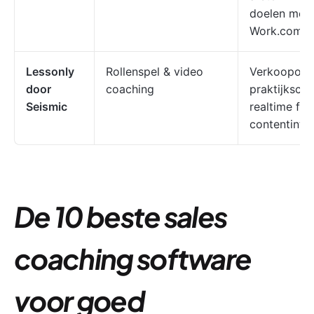
doelen met
Work.com
Lessonly
Rollenspel & video
Verkoopople
door
coaching
praktijkscen
Seismic
realtime fe
contentinteg
De 10 beste sales
coaching software
voor goed