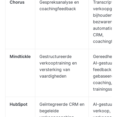
Chorus
Gespreksanalyse en
Transcriptie
coachingfeedback
verkoopges
bijhouden v
bezwaren,
automatiser
CRM,
coachingfr
Mindtickle
Gestructureerde
Gereedheids
verkooptraining en
AI-gestuurd
versterking van
feedback, o
vaardigheden
gebaseerde
coaching,
trainingssja
HubSpot
Geïntegreerde CRM en
AI-gestuurd
begeleide
verkoop,