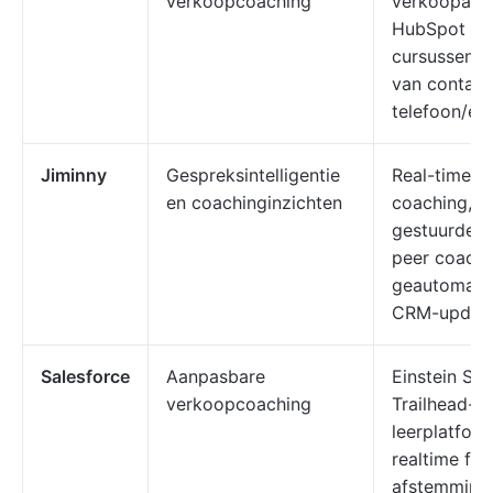
verkoopcoaching
verkoopanal
HubSpot A
cursussen, 
van contact
telefoon/e-
Jiminny
Gespreksintelligentie
Real-time ca
en coachinginzichten
coaching, A
gestuurde in
peer coachi
geautomati
CRM-updat
Salesforce
Aanpasbare
Einstein Sa
verkoopcoaching
Trailhead-
leerplatform
realtime fe
afstemming