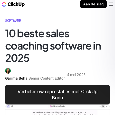
ClickUp Blog
Aan de slag
Ope
SOFTWARE
10 beste sales
coaching software in
2025
4 mei 2025
Garima Behal
Senior Content Editor
Verbeter uw represtaties met ClickUp
Brain