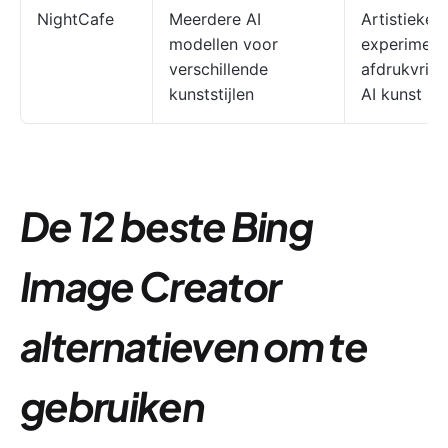
NightCafe
Meerdere AI
Artistieke
modellen voor
experiment
verschillende
afdrukvrien
kunststijlen
AI kunst
De 12 beste Bing
Image Creator
alternatieven om te
gebruiken