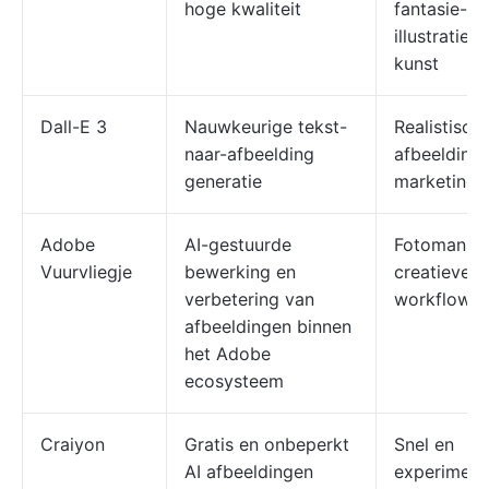
hoge kwaliteit
fantasie-
illustraties,
kunst
Dall-E 3
Nauwkeurige tekst-
Realistisch
naar-afbeelding
afbeeldinge
generatie
marketing v
Adobe
AI-gestuurde
Fotomanipul
Vuurvliegje
bewerking en
creatieve 
verbetering van
workflows
afbeeldingen binnen
het Adobe
ecosysteem
Craiyon
Gratis en onbeperkt
Snel en
AI afbeeldingen
experiment