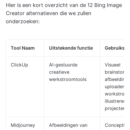
Hier is een kort overzicht van de 12 Bing Image
Creator alternatieven die we zullen
onderzoeken:
Tool Naam
Uitstekende functie
Gebruikssit
ClickUp
AI-gestuurde
Visueel
creatieve
brainstorm
werkstroomtools
afbeelding
uploaden,
workstroo
illustreren,
projecten 
Midjourney
Afbeeldingen van
Conceptkun