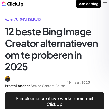
ClickUp Blog
Aan de slag
Ope
AI & AUTOMATISERING
12 beste Bing Image
Creator alternatieven
om te proberen in
2025
19 maart 2025
Preethi Anchan
Senior Content Editor
Stimuleer je creatieve werkstroom met
ClickUp