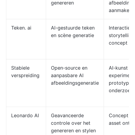
genereren
afbeelding
aanmaken
Teken. ai
AI-gestuurde teken
Interactiev
en scène generatie
storytellin
concept ar
Stabiele
Open-source en
AI-kunst
verspreiding
aanpasbare AI
experiment
afbeeldingsgeneratie
prototypen
onderzoek
Leonardo AI
Geavanceerde
Concept ar
controle over het
asset ontw
genereren en stylen