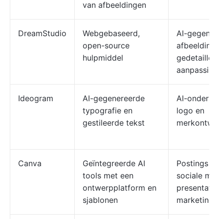
van afbeeldingen
DreamStudio
Webgebaseerd,
AI-gegener
open-source
afbeelding
hulpmiddel
gedetaillee
aanpassing
Ideogram
AI-gegenereerde
AI-onderst
typografie en
logo en
gestileerde tekst
merkontwe
Canva
Geïntegreerde AI
Postings o
tools met een
sociale med
ontwerpplatform en
presentatie
sjablonen
marketingm