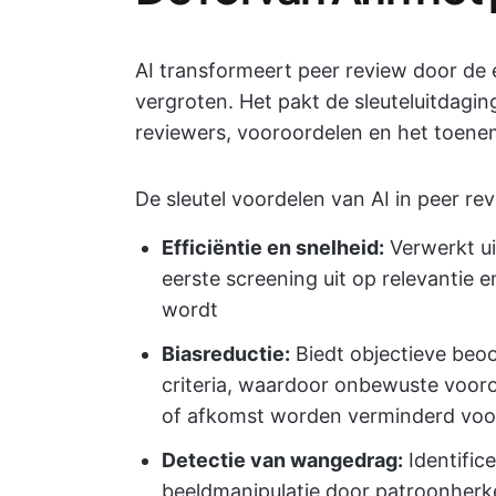
AI transformeert peer review door de e
vergroten. Het pakt de sleuteluitdagi
reviewers, vooroordelen en het toene
De sleutel voordelen van AI in peer re
Efficiëntie en snelheid:
Verwerkt ui
eerste screening uit op relevantie 
wordt
Biasreductie:
Biedt objectieve beoo
criteria, waardoor onbewuste vooroo
of afkomst worden verminderd voor
Detectie van wangedrag:
Identific
beeldmanipulatie door patroonherk