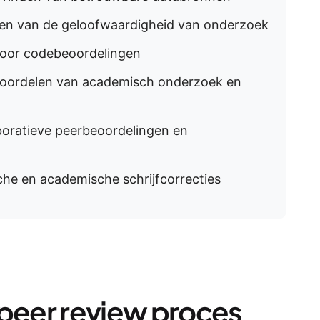
ten van de geloofwaardigheid van onderzoek
voor codebeoordelingen
eoordelen van academisch onderzoek en
boratieve peerbeoordelingen en
he en academische schrijfcorrecties
t peer review proces