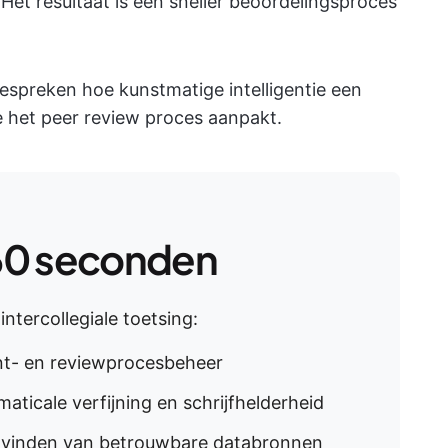
Het resultaat is een sneller beoordelingsproces
espreken hoe kunstmatige intelligentie een
e het peer review proces aanpakt.
60 seconden
intercollegiale toetsing:
nt- en reviewprocesbeheer
ticale verfijning en schrijfhelderheid
 vinden van betrouwbare databronnen