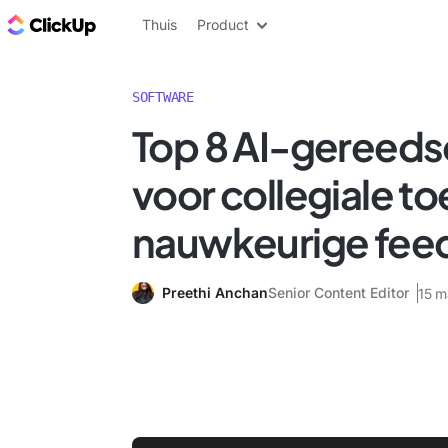
ClickUp Blog
Thuis
Product
SOFTWARE
Top 8 AI-gereed
voor collegiale to
nauwkeurige fee
Preethi Anchan
Senior Content Editor
15 m