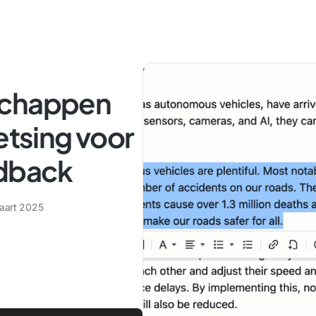
schappen
etsing voor
dback
aart 2025