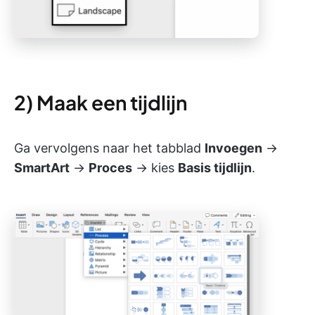
2) Maak een tijdlijn
Ga vervolgens naar het tabblad
Invoegen
→
SmartArt
→
Proces
→ kies
Basis tijdlijn
.