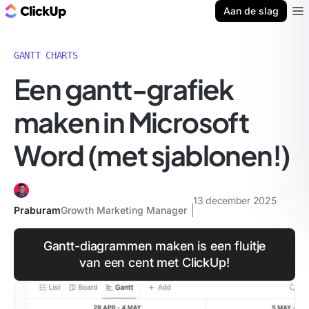
ClickUp Blog
Aan de slag
Ope
GANTT CHARTS
Een gantt-grafiek
maken in Microsoft
Word (met sjablonen!)
13 december 2025
Praburam
Growth Marketing Manager
Gantt-diagrammen maken is een fluitje
van een cent met ClickUp!