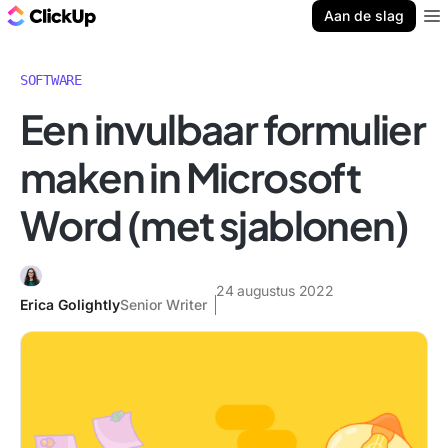
ClickUp Blog
Aan de slag
Ope
SOFTWARE
Een invulbaar formulier
maken in Microsoft
Word (met sjablonen)
24 augustus 2022
Erica Golightly
Senior Writer