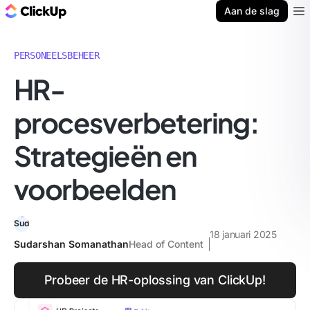
ClickUp Blog
Aan de slag
Ope
PERSONEELSBEHEER
HR-
procesverbetering:
Strategieën en
voorbeelden
18 januari 2025
Sudarshan Somanathan
Head of Content
Probeer de HR-oplossing van ClickUp!