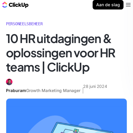
ClickUp Blog
Aan de slag
Ope
PERSONEELSBEHEER
10 HR uitdagingen &
oplossingen voor HR
teams | ClickUp
28 juni 2024
Praburam
Growth Marketing Manager