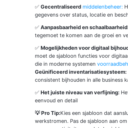
✅
Gecentraliseerd
middelenbeheer:
H
gegevens over status, locatie en besc
✅
Aanpasbaarheid en schaalbaarheid
tegemoet te komen aan de groei en v
✅
Mogelijkheden voor digitaal bijhou
moet de sjabloon functies voor digitaa
die in moderne systemen
voorraadbeh
Geünificeerd inventarisatiesysteem:
consistent bijhouden in alle business 
✅
Het juiste niveau van verfijning:
Het
eenvoud en detail
💡 Pro Tip:
Kies een sjabloon dat aanslu
werkstromen. Pas de sjabloon aan om v