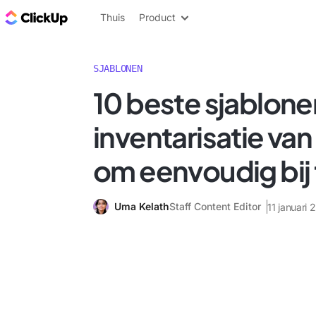
ClickUp Blog
Thuis
Product
SJABLONEN
10 beste sjablone
inventarisatie va
om eenvoudig bij
Uma Kelath
Staff Content Editor
11 januari 