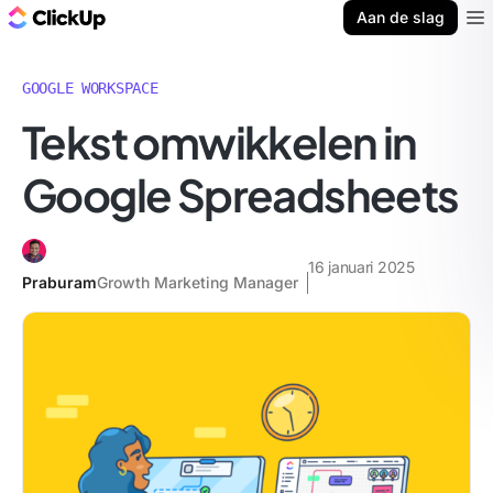
ClickUp Blog
Aan de slag
Ope
GOOGLE WORKSPACE
Tekst omwikkelen in
Google Spreadsheets
16 januari 2025
Praburam
Growth Marketing Manager