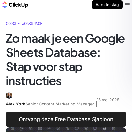
ClickUp Blog
Aan de slag
Ope
GOOGLE WORKSPACE
Zo maak je een Google
Sheets Database:
Stap voor stap
instructies
15 mei 2025
Alex York
Senior Content Marketing Manager
Ontvang deze Free Database Sjabloon