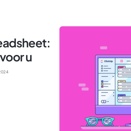
eadsheet:
 voor u
2024