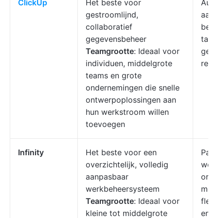
ClickUp
Het beste voor
Auto
gestroomlijnd,
aanm
collaboratief
behe
gegevensbeheer
tabe
Teamgrootte
: Ideaal voor
gebr
individuen, middelgrote
real
teams en grote
ondernemingen die snelle
ontwerpoplossingen aan
hun werkstroom willen
toevoegen
Infinity
Het beste voor een
Pas 
overzichtelijk, volledig
werk
aanpasbaar
orga
werkbeheersysteem
met 
Teamgrootte
: Ideaal voor
flex
kleine tot middelgrote
en d