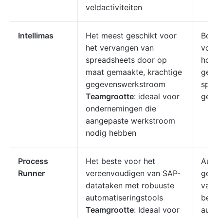
veldactiviteiten
Intellimas
Het meest geschikt voor
Bou
het vervangen van
voor
spreadsheets door op
hoev
maat gemaakte, krachtige
gege
gegevenswerkstroom
spre
Teamgrootte
: ideaal voor
gebr
ondernemingen die
aangepaste werkstroom
nodig hebben
Process
Het beste voor het
Auto
Runner
vereenvoudigen van SAP-
gege
datataken met robuuste
vanu
automatiseringstools
behu
Teamgrootte
: Ideaal voor
auto