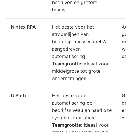
bedrijven en grotere
teams
Nintex RPA
Het beste voor het
Auto
stroomlijnen van
goed
bedrijfsprocessen met AI-
doc
aangedreven
wer
automatisering
cod
Teamgrootte
: ideaal voor
middelgrote tot grote
ondernemingen
UiPath
Het beste voor
Gebr
automatisering op
doc
bedrijfsniveau en naadloze
en p
systeemintegraties
voor
Teamgrootte
: Ideaal voor