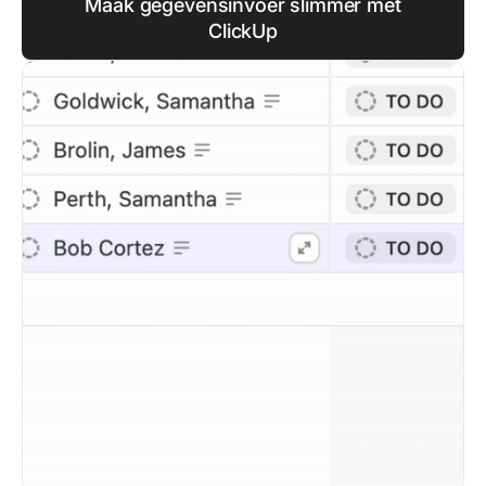
Maak gegevensinvoer slimmer met
ClickUp