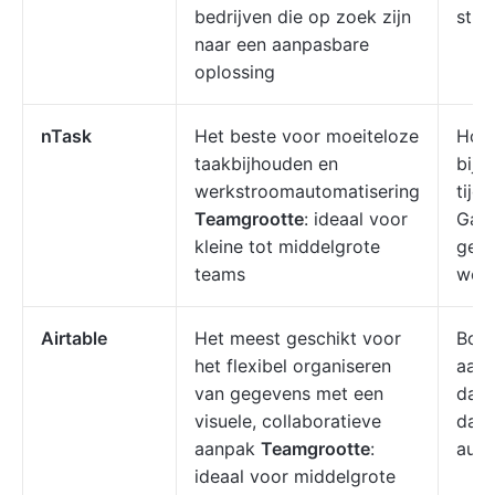
bedrijven die op zoek zijn
stru
naar een aanpasbare
oplossing
nTask
Het beste voor moeiteloze
Houd
taakbijhouden en
bij 
werkstroomautomatisering
tijds
Teamgrootte
: ideaal voor
Gant
kleine tot middelgrote
gest
teams
werk
Airtable
Het meest geschikt voor
Bouw
het flexibel organiseren
aan
van gegevens met een
data
visuele, collaboratieve
dash
aanpak
Teamgrootte
:
auto
ideaal voor middelgrote