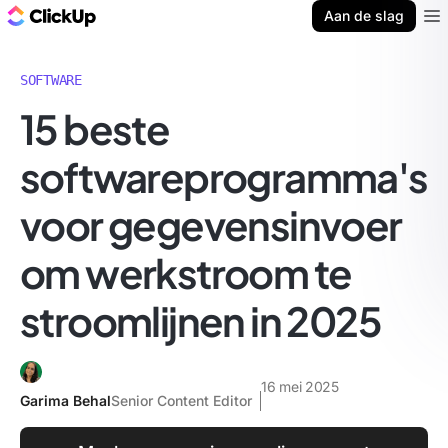
ClickUp Blog
Aan de slag
Ope
SOFTWARE
15 beste
softwareprogramma's
voor gegevensinvoer
om werkstroom te
stroomlijnen in 2025
16 mei 2025
Garima Behal
Senior Content Editor