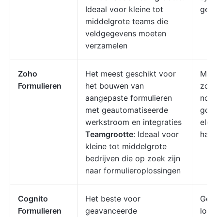
Ideaal voor kleine tot
gege
middelgrote teams die
veldgegevens moeten
verzamelen
Zoho
Het meest geschikt voor
Maak
Formulieren
het bouwen van
zond
aangepaste formulieren
notif
met geautomatiseerde
goed
werkstroom en integraties
elek
Teamgrootte
: Ideaal voor
hand
kleine tot middelgrote
bedrijven die op zoek zijn
naar formulieroplossingen
Cognito
Het beste voor
Gebr
Formulieren
geavanceerde
logi