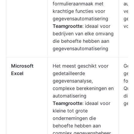
formulieraanmaak met
auto
krachtige functies voor
veili
gegevensautomatisering
gege
Teamgrootte
: ideaal voor
voor
bedrijven van elke omvang
die behoefte hebben aan
gegevensautomatisering
Microsoft
Het meest geschikt voor
Gebr
Excel
gedetailleerde
gea
gegevensanalyse,
form
complexe berekeningen en
Quer
automatisering
die
Teamgrootte
: ideaal voor
gege
kleine tot grote
ondernemingen die
behoefte hebben aan
complex gegevensbeheer