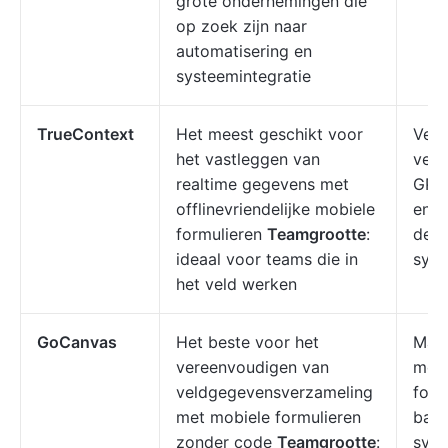
grote ondernemingen die
op zoek zijn naar
automatisering en
systeemintegratie
TrueContext
Het meest geschikt voor
Verz
het vastleggen van
veld
realtime gegevens met
GPS,
offlinevriendelijke mobiele
en s
formulieren
Teamgrootte
:
deze
ideaal voor teams die in
syst
het veld werken
GoCanvas
Het beste voor het
Maa
vereenvoudigen van
mobi
veldgegevensverzameling
form
met mobiele formulieren
barc
zonder code
Teamgrootte
:
sync