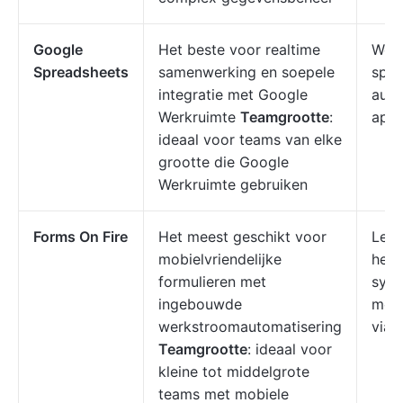
Google
Het beste voor realtime
Wer
Spreadsheets
samenwerking en soepele
spre
integratie met Google
auto
Werkruimte
Teamgrootte
:
app-
ideaal voor teams van elke
grootte die Google
Werkruimte gebruiken
Forms On Fire
Het meest geschikt voor
Leg 
mobielvriendelijke
het 
formulieren met
sync
ingebouwde
meer
werkstroomautomatisering
via i
Teamgrootte
: ideaal voor
kleine tot middelgrote
teams met mobiele