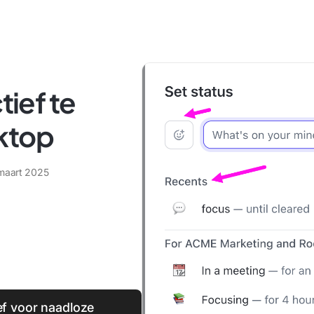
tief te
ktop
maart 2025
ief voor naadloze