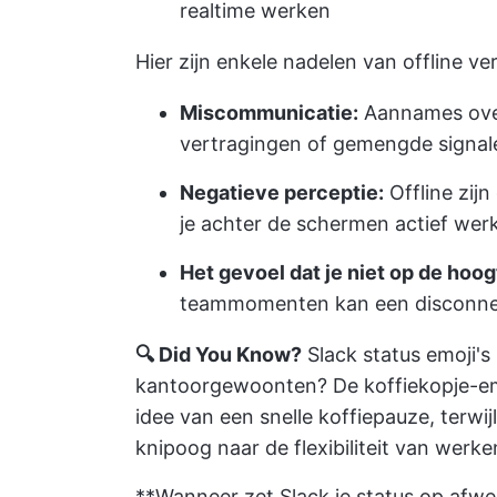
realtime werken
Hier zijn enkele nadelen van offline ve
Miscommunicatie:
Aannames over
vertragingen of gemengde signal
Negatieve perceptie:
Offline zijn
je achter de schermen actief wer
Het gevoel dat je niet op de hoog
teammomenten kan een disconne
🔍 Did You Know?
Slack status emoji's
kantoorgewoonten? De koffiekopje-emo
idee van een snelle koffiepauze, terwij
knipoog naar de flexibiliteit van werk
**Wanneer zet Slack je status op afwe