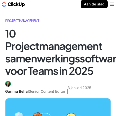
ClickUp Blog
Aan de slag
Ope
PROJECTMANAGEMENT
10
Projectmanagement
samenwerkingssoftwa
voor Teams in 2025
3 januari 2025
Garima Behal
Senior Content Editor