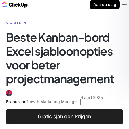
ClickUp Blog
Aan de slag
Ope
SJABLONEN
Beste Kanban-bord
Excel sjabloonopties
voor beter
projectmanagement
4 april 2025
Praburam
Growth Marketing Manager
Gratis sjabloon krijgen