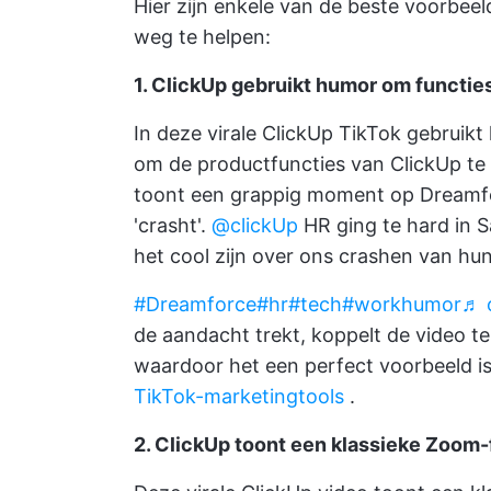
Hier zijn enkele van de beste voorbee
weg te helpen:
1. ClickUp gebruikt humor om functi
In deze virale ClickUp TikTok gebruik
om de productfuncties van ClickUp t
toont een grappig moment op Dreamfor
'crasht'.
@clickUp
HR ging te hard in S
het cool zijn over ons crashen van hun
#Dreamforce
#hr
#tech
#workhumor
♬ o
de aandacht trekt, koppelt de video t
waardoor het een perfect voorbeeld i
TikTok-marketingtools
.
2. ClickUp toont een klassieke Zoom-