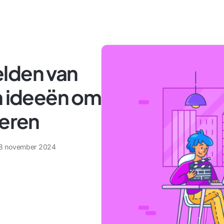
lden van
n ideeën om
reren
8 november 2024