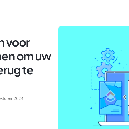
n voor
nen om uw
erug te
oktober 2024