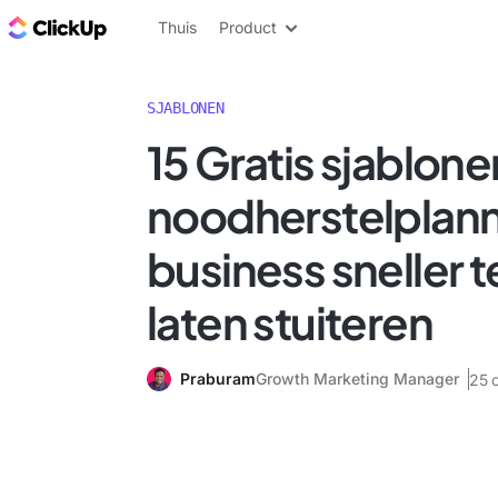
ClickUp Blog
Thuis
Product
SJABLONEN
15 Gratis sjablone
noodherstelplan
business sneller t
laten stuiteren
Praburam
Growth Marketing Manager
25 