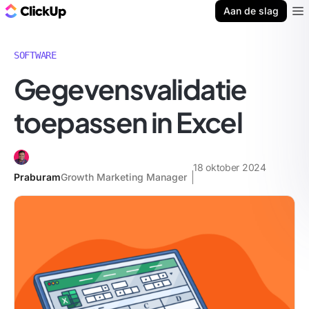
ClickUp Blog
Aan de slag
Ope
SOFTWARE
Gegevensvalidatie
toepassen in Excel
18 oktober 2024
Praburam
Growth Marketing Manager