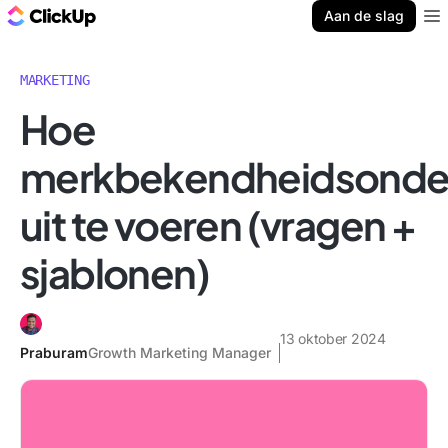
ClickUp Blog
Aan de slag
Ope
MARKETING
Hoe
merkbekendheidsonde
uit te voeren (vragen +
sjablonen)
13 oktober 2024
Praburam
Growth Marketing Manager