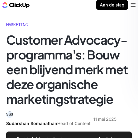
ClickUp Blog
Aan de slag
Ope
MARKETING
Customer Advocacy-
programma's: Bouw
een blijvend merk met
deze organische
marketingstrategie
11 mei 2025
Sudarshan Somanathan
Head of Content