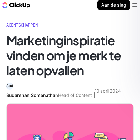
ClickUp Blog
Aan de slag
Ope
AGENTSCHAPPEN
Marketinginspiratie
vinden om je merk te
laten opvallen
10 april 2024
Sudarshan Somanathan
Head of Content