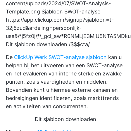
content/uploads/2024/07/SWOT-Analysis-
Template.png
Sjabloon SWOT-analyse
https://app.clickup.com/signup?sjabloon=t-
32j5zud&afdeling=persoonlijk-
use&\*j5fz0j\*\_gcl_aw*R0NMLjE3MjU5NTA5
Dit sjabloon downloaden /$$$cta/
De
ClickUp Werk SWOT-analyse sjabloon
kan u
helpen bij het uitvoeren van een SWOT-analyse
en het evalueren van interne sterke en zwakke
punten, zoals vaardigheden en middelen.
Bovendien kunt u hiermee externe kansen en
bedreigingen identificeren, zoals markttrends
en activiteiten van concurrenten.
Dit sjabloon downloaden