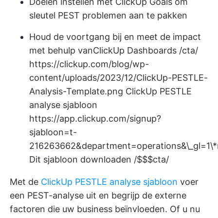
Doelen instellen met ClickUp Goals om
sleutel PEST problemen aan te pakken
Houd de voortgang bij en meet de impact
met behulp van
ClickUp Dashboards
/cta/
https://clickup.com/blog/wp-
content/uploads/2023/12/ClickUp-PESTLE-
Analysis-Template.png
ClickUp PESTLE
analyse sjabloon
https://app.clickup.com/signup?
sjabloon=t-
216263662&department=operations&\_g
Dit sjabloon downloaden /$$$cta/
Met de
ClickUp PESTLE analyse sjabloon
voer
een PEST-analyse uit en begrijp de externe
factoren die uw business beïnvloeden. Of u nu