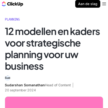
ClickUp Blog
Aan de slag
Ope
PLANNING
12 modellen en kaders
voor strategische
planning voor uw
business
Sudarshan Somanathan
Head of Content
20 september 2024