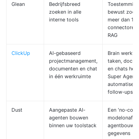
Glean
Bedrijfsbreed
Toestemming
zoeken in alle
bewust zoeke
interne tools
meer dan 10
connectoren
RAG
ClickUp
AI-gebaseerd
Brain werkt 
projectmanagement,
taken, docu
documenten en chat
en chats hee
in één werkruimte
Super Agent
automatisere
follow-ups
Dust
Aangepaste AI-
Een 'no-code'
agenten bouwen
modelonafhan
binnen uw toolstack
agentbouwer
gegevens