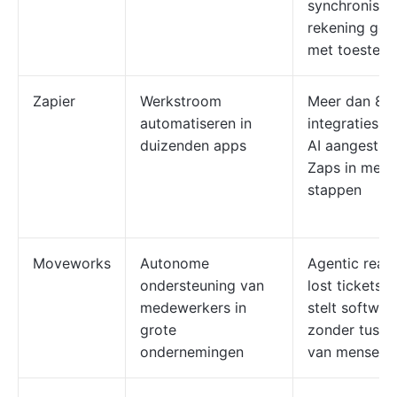
synchronisee
rekening ge
met toestem
Zapier
Werkstroom
Meer dan 8.
automatiseren in
integraties m
duizenden apps
AI aangestuu
Zaps in meer
stappen
Moveworks
Autonome
Agentic reas
ondersteuning van
lost tickets 
medewerkers in
stelt softwar
grote
zonder tuss
ondernemingen
van mensen