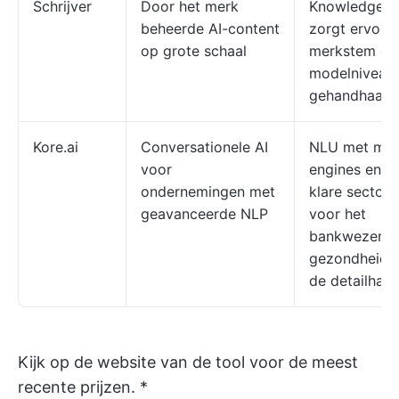
Schrijver
Door het merk
Knowledge G
beheerde AI-content
zorgt ervoor
op grote schaal
merkstem op
modelniveau
gehandhaafd
Kore.ai
Conversationele AI
NLU met mee
voor
engines en k
ondernemingen met
klare sector
geavanceerde NLP
voor het
bankwezen, 
gezondheids
de detailhand
Kijk op de website van de tool voor de meest
recente prijzen. *