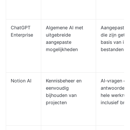
ChatGPT
Algemene AI met
Aangepaste 
Enterprise
uitgebreide
die zijn getr
aangepaste
basis van int
mogelijkheden
bestanden
Notion AI
Kennisbeheer en
AI-vragen en
eenvoudig
antwoorden i
bijhouden van
hele werkrui
projecten
inclusief bron