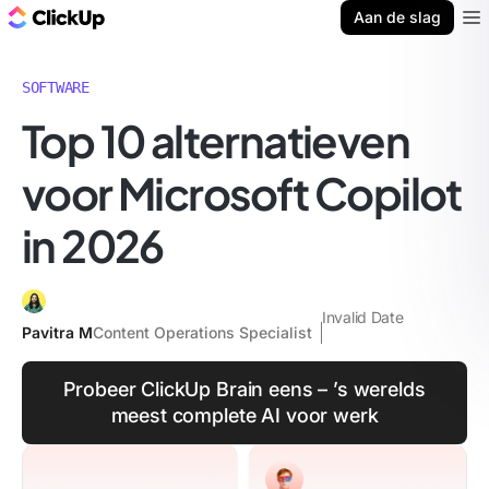
ClickUp Blog
Aan de slag
Ope
SOFTWARE
Top 10 alternatieven
voor Microsoft Copilot
in 2026
Invalid Date
Pavitra M
Content Operations Specialist
Probeer ClickUp Brain eens – ’s werelds
meest complete AI voor werk