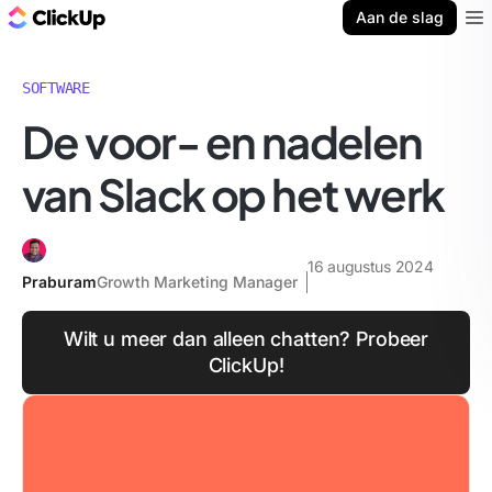
ClickUp Blog
Aan de slag
Ope
SOFTWARE
De voor- en nadelen
van Slack op het werk
16 augustus 2024
Praburam
Growth Marketing Manager
Wilt u meer dan alleen chatten? Probeer
ClickUp!