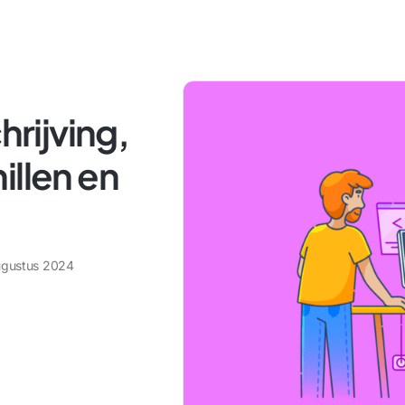
hrijving,
illen en
ugustus 2024