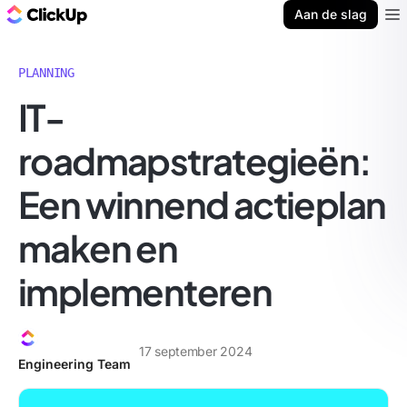
ClickUp Blog
Aan de slag
Ope
PLANNING
IT-
roadmapstrategieën:
Een winnend actieplan
maken en
implementeren
17 september 2024
Engineering Team