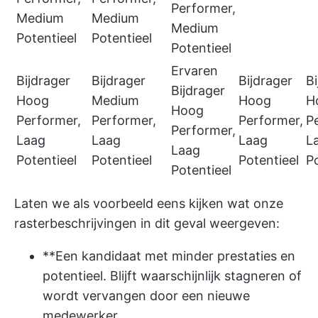
Performer,
Medium
Medium
Medium
Potentieel
Potentieel
Potentieel
Ervaren
Bijdrager
Bijdrager
Bijdrager
Bi
Bijdrager
Hoog
Medium
Hoog
H
Hoog
Performer,
Performer,
Performer,
P
Performer,
Laag
Laag
Laag
L
Laag
Potentieel
Potentieel
Potentieel
Po
Potentieel
Laten we als voorbeeld eens kijken wat onze
rasterbeschrijvingen in dit geval weergeven:
**Een kandidaat met minder prestaties en
potentieel. Blijft waarschijnlijk stagneren of
wordt vervangen door een nieuwe
medewerker