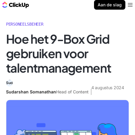
ClickUp Blog
Aan de slag
Ope
PERSONEELSBEHEER
Hoe het 9-Box Grid
gebruiken voor
talentmanagement
4 augustus 2024
Sudarshan Somanathan
Head of Content