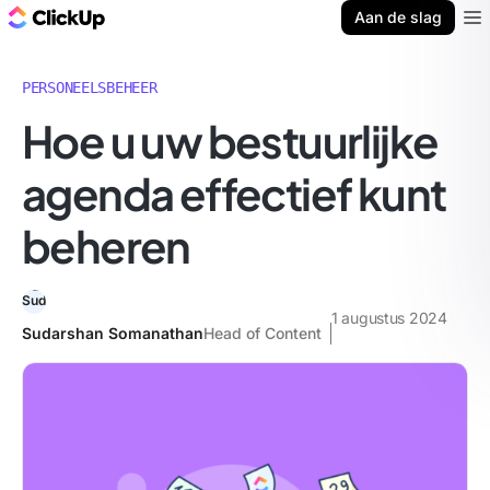
ClickUp Blog
Aan de slag
Ope
PERSONEELSBEHEER
Hoe u uw bestuurlijke
agenda effectief kunt
beheren
1 augustus 2024
Sudarshan Somanathan
Head of Content