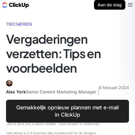
ClickUp Blog
Aan de slag
Ope
THUISWERKEN
Vergaderingen
verzetten: Tips en
voorbeelden
6 februari 2024
Alex York
Senior Content Marketing Manager
Gemakkelijk opnieuw plannen met e-mail
in ClickUp