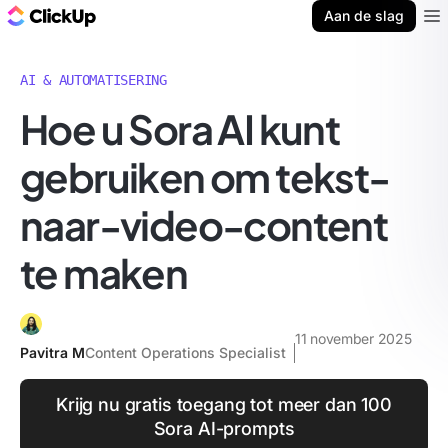
ClickUp Blog
Aan de slag
Ope
AI & AUTOMATISERING
Hoe u Sora AI kunt
gebruiken om tekst-
naar-video-content
te maken
11 november 2025
Pavitra M
Content Operations Specialist
Krijg nu gratis toegang tot meer dan 100
Sora AI-prompts