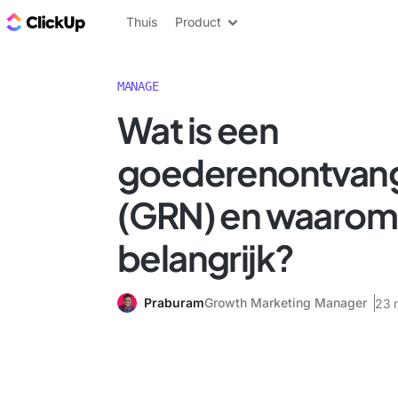
ClickUp Blog
Thuis
Product
MANAGE
Wat is een
goederenontvan
(GRN) en waarom 
belangrijk?
Praburam
Growth Marketing Manager
23 