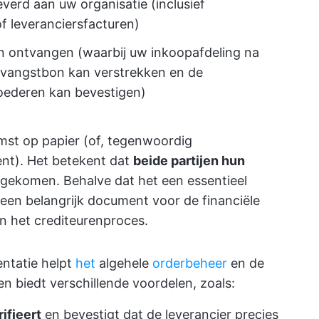
verd aan uw organisatie (inclusief
f leveranciersfacturen)
n ontvangen (waarbij uw inkoopafdeling na
tvangstbon kan verstrekken en de
oederen kan bevestigen)
mst op papier (of, tegenwoordig
ment). Het betekent dat
beide partijen hun
nagekomen. Behalve dat het een essentieel
 een belangrijk document voor de financiële
 in het crediteurenproces.
ntatie helpt
het
algehele
orderbeheer
en de
n biedt verschillende voordelen, zoals:
rifieert
en bevestigt dat de leverancier precies