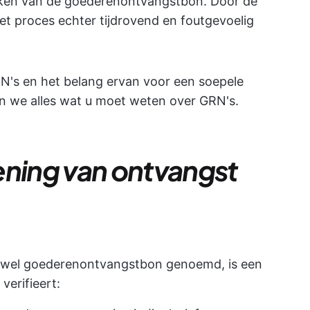
rken van de goederenontvangstbon. Door de
t proces echter tijdrovend en foutgevoelig
's en het belang ervan voor een soepele
en we alles wat u moet weten over GRN's.
ening van ontvangst
 wel goederenontvangstbon genoemd, is een
verifieert: