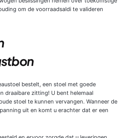
rwogen beslissingen nemen over toekomstige
uding om de voorraadsaldi te valideren
n
gstbon
eaustoel bestelt, een stoel met goede
 draaibare zitting! U bent helemaal
e oude stoel te kunnen vervangen. Wanneer de
 spanning uit en komt u erachter dat er een
ngesteld en ervoor zorgde dat u leveringen