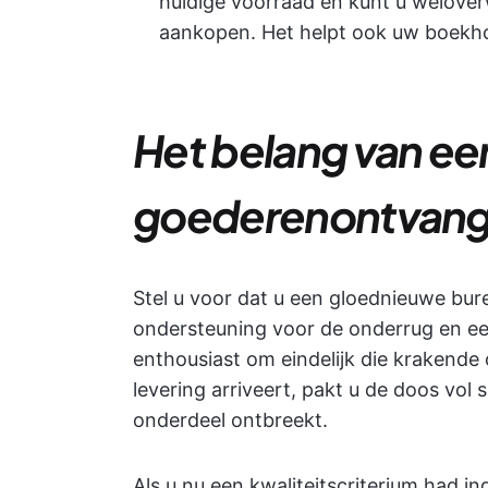
huidige voorraad en kunt u welove
aankopen. Het helpt ook uw boekho
Het belang van ee
goederenontvan
Stel u voor dat u een gloednieuwe bur
ondersteuning voor de onderrug en een
enthousiast om eindelijk die krakend
levering arriveert, pakt u de doos vol
onderdeel ontbreekt.
Als u nu een kwaliteitscriterium had i