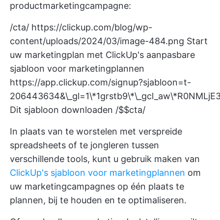
productmarketingcampagne:
/cta/
https://clickup.com/blog/wp-
content/uploads/2024/03/image-484.png
Start
uw marketingplan met ClickUp's aanpasbare
sjabloon voor marketingplannen
https://app.clickup.com/signup?sjabloon=t-
206443634&\_gl=1\*1grstb9\*\_gcl_aw\*R0
Dit sjabloon downloaden /$$cta/
In plaats van te worstelen met verspreide
spreadsheets of te jongleren tussen
verschillende tools, kunt u gebruik maken van
ClickUp's sjabloon voor marketingplannen
om
uw marketingcampagnes op één plaats te
plannen, bij te houden en te optimaliseren.