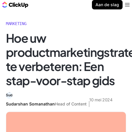
ClickUp Blog
Aan de slag
Ope
MARKETING
Hoe uw
productmarketingstrat
te verbeteren: Een
stap-voor-stap gids
10 mei 2024
Sudarshan Somanathan
Head of Content