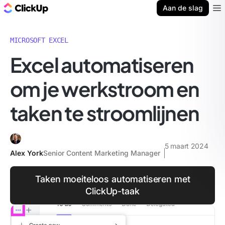
ClickUp Blog
Aan de slag
Ope
MICROSOFT EXCEL
Excel automatiseren
om je werkstroom en
taken te stroomlijnen
5 maart 2024
Alex York
Senior Content Marketing Manager
Taken moeiteloos automatiseren met
ClickUp-taak