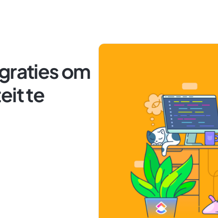
graties om
eit te