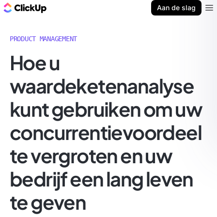
ClickUp Blog
Aan de slag
Ope
PRODUCT MANAGEMENT
Hoe u
waardeketenanalyse
kunt gebruiken om uw
concurrentievoordeel
te vergroten en uw
bedrijf een lang leven
te geven